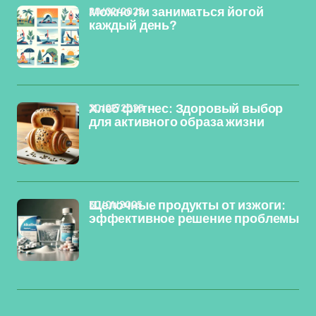
20/02/2025
Можно ли заниматься йогой
каждый день?
20/02/2025
Хлеб фитнес: Здоровый выбор
для активного образа жизни
30/01/2025
Щелочные продукты от изжоги:
эффективное решение проблемы