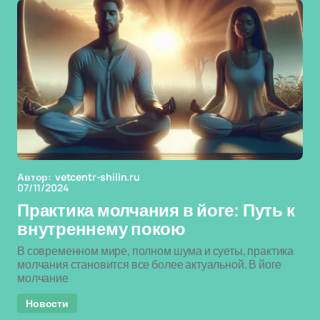
Автор:
vetcentr-shilin.ru
07/11/2024
Практика молчания в йоге: Путь к
внутреннему покою
В современном мире, полном шума и суеты, практика
молчания становится все более актуальной. В йоге
молчание
Новости