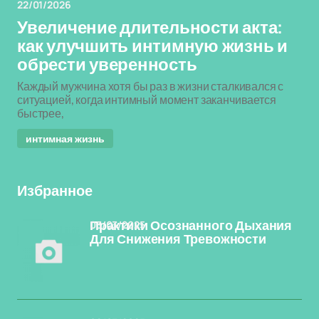
22/01/2026
Увеличение длительности акта:
как улучшить интимную жизнь и
обрести уверенность
Каждый мужчина хотя бы раз в жизни сталкивался с
ситуацией, когда интимный момент заканчивается
быстрее,
интимная жизнь
Избранное
03/03/2025
Практики Осознанного Дыхания
Для Снижения Тревожности