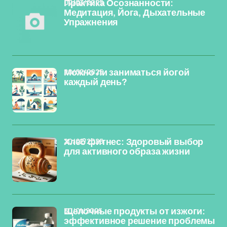
02/03/2025
Практика Осознанности:
Медитация, Йога, Дыхательные
Упражнения
20/02/2025
Можно ли заниматься йогой
каждый день?
20/02/2025
Хлеб фитнес: Здоровый выбор
для активного образа жизни
30/01/2025
Щелочные продукты от изжоги:
эффективное решение проблемы