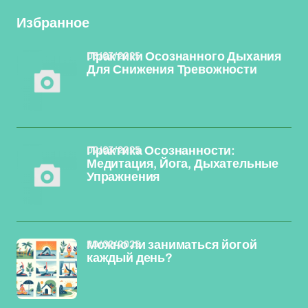
Избранное
03/03/2025
Практики Осознанного Дыхания
Для Снижения Тревожности
02/03/2025
Практика Осознанности:
Медитация, Йога, Дыхательные
Упражнения
20/02/2025
Можно ли заниматься йогой
каждый день?