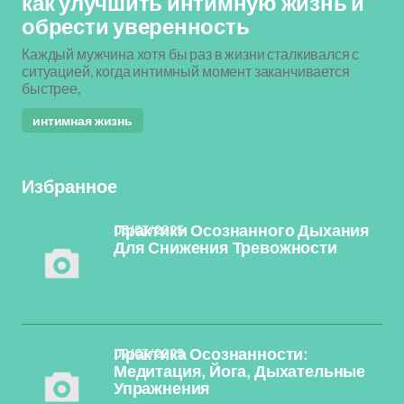
как улучшить интимную жизнь и
обрести уверенность
Каждый мужчина хотя бы раз в жизни сталкивался с
ситуацией, когда интимный момент заканчивается
быстрее,
интимная жизнь
Избранное
03/03/2025
Практики Осознанного Дыхания
Для Снижения Тревожности
02/03/2025
Практика Осознанности:
Медитация, Йога, Дыхательные
Упражнения