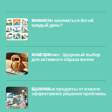
20/02/2025
Можно ли заниматься йогой
каждый день?
20/02/2025
Хлеб фитнес: Здоровый выбор
для активного образа жизни
30/01/2025
Щелочные продукты от изжоги:
эффективное решение проблемы