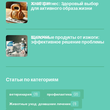
20/02/2025
Хлеб фитнес: Здоровый выбор
для активного образа жизни
30/01/2025
Щелочные продукты от изжоги:
эффективное решение проблемы
Статьи по категориям
ветеринария
(3)
профилактика
(2)
Животные уход: домашние лечение
(1)