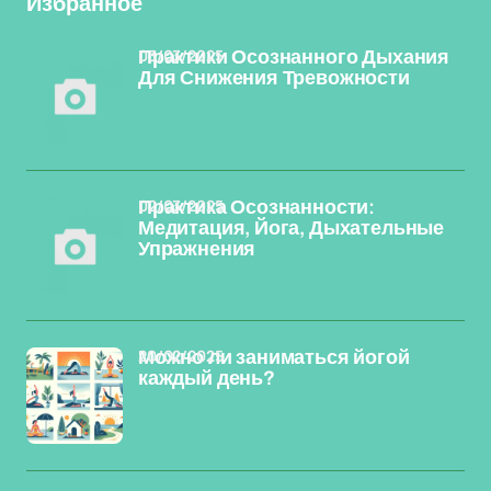
Избранное
03/03/2025
Практики Осознанного Дыхания
Для Снижения Тревожности
02/03/2025
Практика Осознанности:
Медитация, Йога, Дыхательные
Упражнения
20/02/2025
Можно ли заниматься йогой
каждый день?