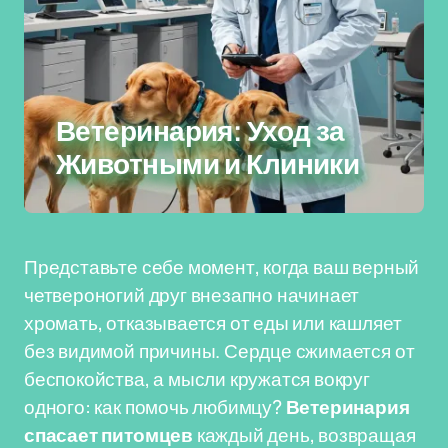
Ветеринария: Уход за
Животными и Клиники
Представьте себе момент, когда ваш верный
четвероногий друг внезапно начинает
хромать, отказывается от еды или кашляет
без видимой причины. Сердце сжимается от
беспокойства, а мысли кружатся вокруг
одного: как помочь любимцу?
Ветеринария
спасает питомцев
каждый день, возвращая