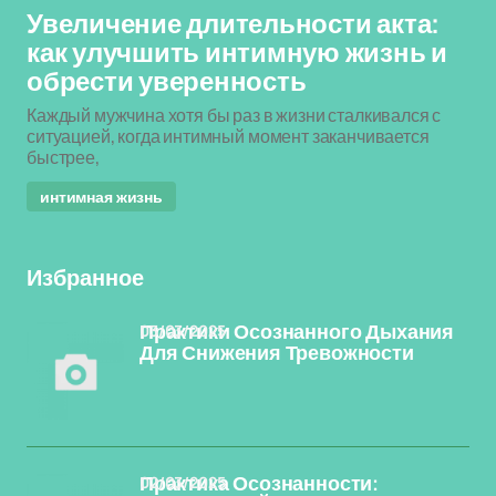
Увеличение длительности акта:
как улучшить интимную жизнь и
обрести уверенность
Каждый мужчина хотя бы раз в жизни сталкивался с
ситуацией, когда интимный момент заканчивается
быстрее,
интимная жизнь
Избранное
03/03/2025
Практики Осознанного Дыхания
Для Снижения Тревожности
02/03/2025
Практика Осознанности: