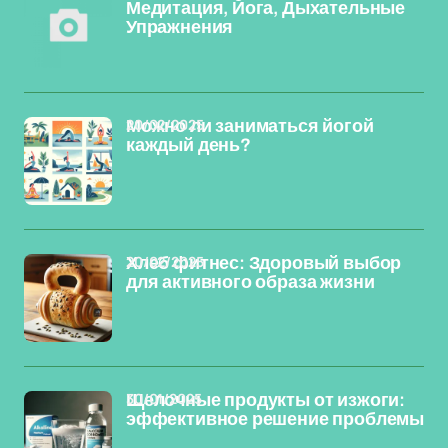
Медитация, Йога, Дыхательные
Упражнения
20/02/2025
Можно ли заниматься йогой
каждый день?
20/02/2025
Хлеб фитнес: Здоровый выбор
для активного образа жизни
30/01/2025
Щелочные продукты от изжоги:
эффективное решение проблемы